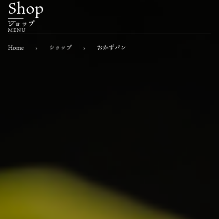
Shop
ショップ
Home
›
ショップ
›
おかずパン
Home
ホーム
About
もくパンについて
Menu
商品一覧
Franchaise
フランチャイズ募集
News
お知らせ