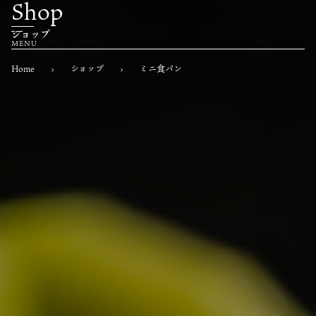
Shop
ショップ
Home
›
ショップ
›
ミニ食パン
Home
ホーム
About
もくパンについて
Menu
商品一覧
Franchaise
フランチャイズ募集
News
お知らせ