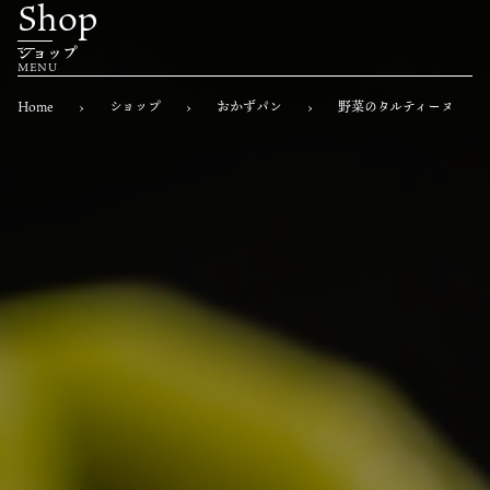
Shop
ショップ
Home
›
ショップ
›
おかずパン
›
野菜のタルティーヌ
Home
ホーム
About
もくパンについて
Menu
商品一覧
Franchaise
フランチャイズ募集
News
お知らせ